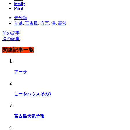
feedly
Pin it
未分類
台風
,
宮古島
,
方言
,
海
,
高波
前の記事
次の記事
関連記事一覧
アーサ
ごーやハウスその3
宮古島天気予報