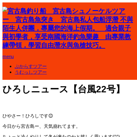
ホーム
ブログ
未分類
menu
ひろしニュース【台風22号】
ぷからすツアー
未分類
うむっしツアー
2020.11.9
ひろしニュース【台風22号】
ひやさー！ひろしです😊
今日から宮古島ー、天気崩れてます。
ちょっと冷んやりして冬が来たのかと嬉しく思います(^^)