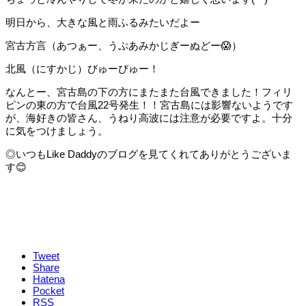
明日から、大きな風と雨ふるみたいだよー
宮古方言（あつぁー、うぷあみかじぎーぬどー😱）
北風（にすかじ）びゅーびゅー！
なんとー、宮古島の下の方にまたまた台風できました！フィリ
ピンの東の方で台風22号発生！！宮古島には影響ないようです
が、海好きの皆さん、うねり高波には注意が必要ですよ。十分
に気をつけましょう。
◎いつもLike Daddyのブログを見てくれてありがとうございま
す😊
Tweet
Share
Hatena
Pocket
RSS