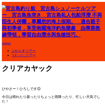
ホーム
ブログ
シュノーケリング ポイント
menu
クリアカヤック
ぷからすツアー
シュノーケリング ポイント
うむっしツアー
2020.11.14
クリアカヤック
ひやさー！ひろしです😊
今日は晴れたり曇ったりちょっと雨降ったり、忙しい天気でし
た！