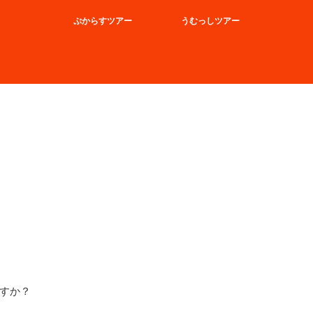
ぷからすツアー
うむっしツアー
すか？