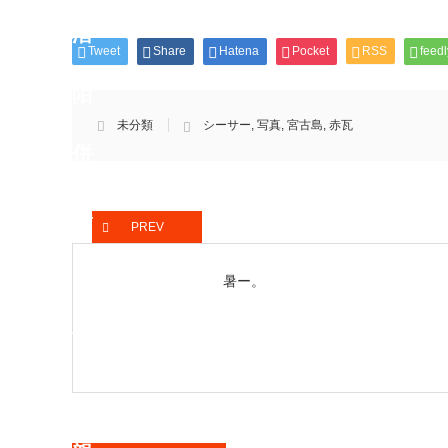
Tweet
Share
Hatena
Pocket
RSS
feedl
未分類
シーサー
,
写真
,
宮古島
,
赤瓦
PREV
暑ー。