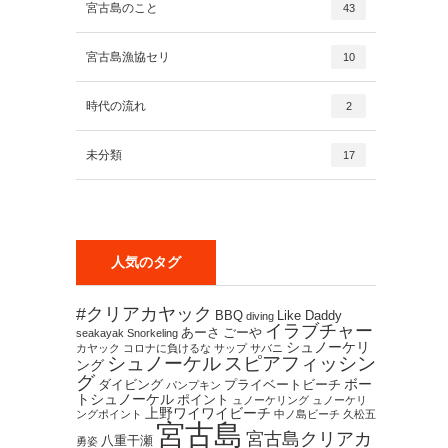
宮古島のこと
43
宮古島漁協セリ
10
時代の流れ
2
未分類
17
人気のタグ
#クリアカヤック
BBQ
Like Daddy
diving
イラブチャー
あーさ
ごーや
seakayak
Snorkeling
シュノーケリ
カヤック
コロナに負けるな
サップ
サバニ
シュノーケル
スピアフィッシン
ング
グ
ボー
ダイビング
プライベートビーチ
パンプキン
トシュノーケル
ポイント
ュノーケリング
ュノーケリ
上野ワイワイビーチ
ングポイント
中ノ島ビーチ
久松五
宮古島
宮古島クリアカ
八重干瀬
勇姿