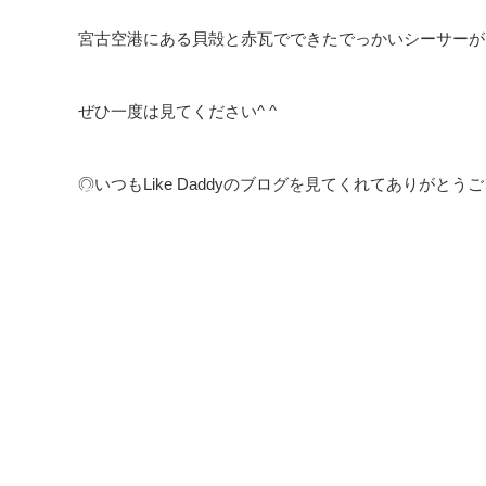
宮古空港にある貝殻と赤瓦でできたでっかいシーサーが
ぜひ一度は見てください^ ^
◎いつもLike Daddyのブログを見てくれてありがとうご