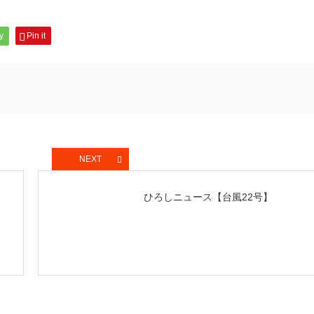
y
Pin it
NEXT
ひろしニュース【台風22号】