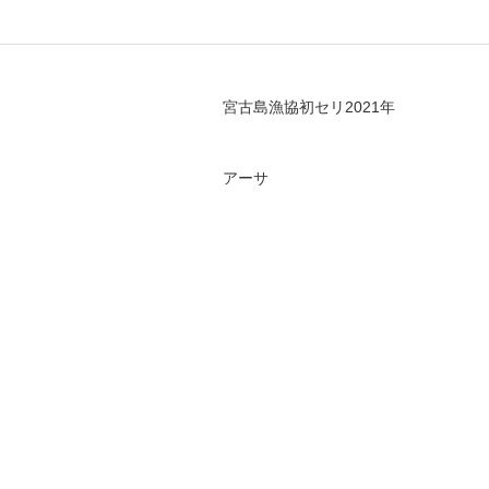
宮古島漁協初セリ2021年
アーサ