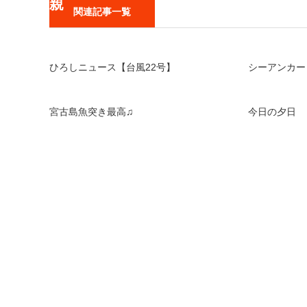
関連記事一覧
ひろしニュース【台風22号】
シーアンカー
宮古島魚突き最高♫
今日の夕日