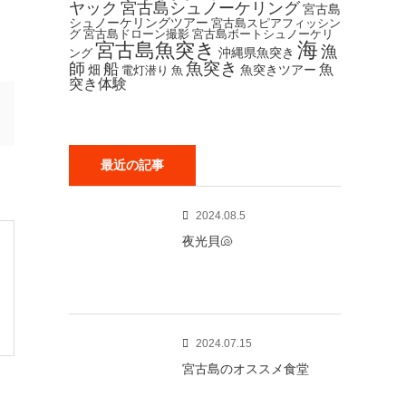
ヤック
宮古島シュノーケリング
宮古島
シュノーケリングツアー
宮古島スピアフィッシン
グ
宮古島ドローン撮影
宮古島ボートシュノーケリ
海
宮古島魚突き
漁
沖縄県魚突き
ング
魚突き
師
船
魚
畑
魚突きツアー
電灯潜り
魚
突き体験
最近の記事
2024.08.5
夜光貝🐚‎
2024.07.15
宮古島のオススメ食堂