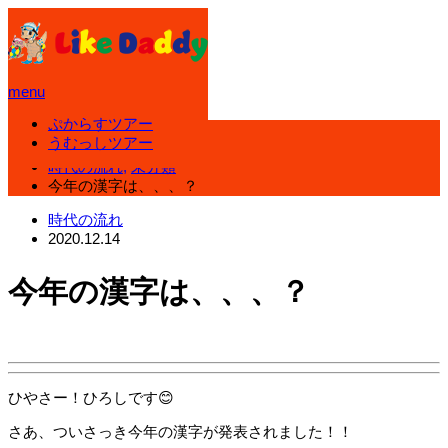
menu
ぷからすツアー
ホーム
うむっしツアー
ブログ
時代の流れ
,
未分類
今年の漢字は、、、？
時代の流れ
2020.12.14
今年の漢字は、、、？
ひやさー！ひろしです😊
さあ、ついさっき今年の漢字が発表されました！！