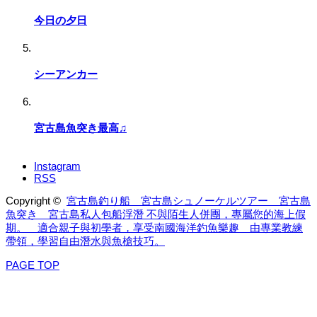
今日の夕日
シーアンカー
宮古島魚突き最高♫
Instagram
RSS
Copyright ©
宮古島釣り船 宮古島シュノーケルツアー 宮古島
魚突き 宮古島私人包船浮潛 不與陌生人併團，專屬您的海上假
期。 適合親子與初學者，享受南國海洋釣魚樂趣 由專業教練
帶領，學習自由潛水與魚槍技巧。
PAGE TOP