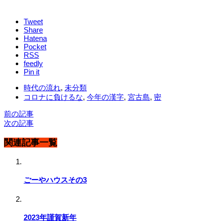
Tweet
Share
Hatena
Pocket
RSS
feedly
Pin it
時代の流れ
,
未分類
コロナに負けるな
,
今年の漢字
,
宮古島
,
密
前の記事
次の記事
関連記事一覧
ごーやハウスその3
2023年謹賀新年