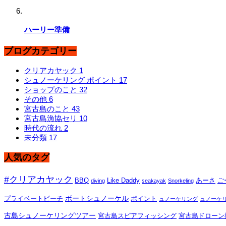
ハーリー準備
ブログカテゴリー
クリアカヤック
1
シュノーケリング ポイント
17
ショップのこと
32
その他
6
宮古島のこと
43
宮古島漁協セリ
10
時代の流れ
2
未分類
17
人気のタグ
#クリアカヤック
BBQ
Like Daddy
あーさ
ご
diving
seakayak
Snorkeling
ボートシュノーケル
プライベートビーチ
ポイント
ュノーケリング
ュノーケ
古島シュノーケリングツアー
宮古島スピアフィッシング
宮古島ドローン