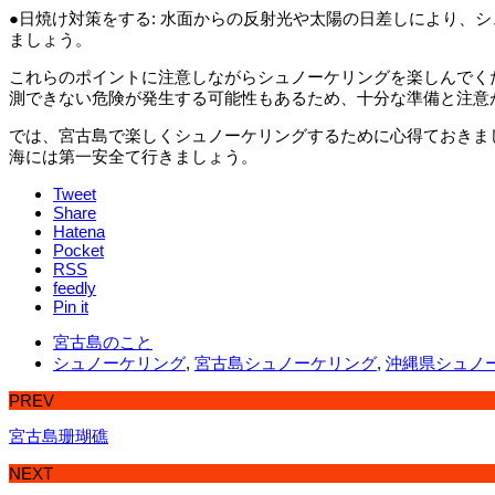
●日焼け対策をする: 水面からの反射光や太陽の日差しにより
ましょう。
これらのポイントに注意しながらシュノーケリングを楽しんでく
測できない危険が発生する可能性もあるため、十分な準備と注意
では、宮古島で楽しくシュノーケリングするために心得ておきましょ
海には第一安全て行きましょう。
Tweet
Share
Hatena
Pocket
RSS
feedly
Pin it
宮古島のこと
シュノーケリング
,
宮古島シュノーケリング
,
沖縄県シュノ
PREV
宮古島珊瑚礁
NEXT