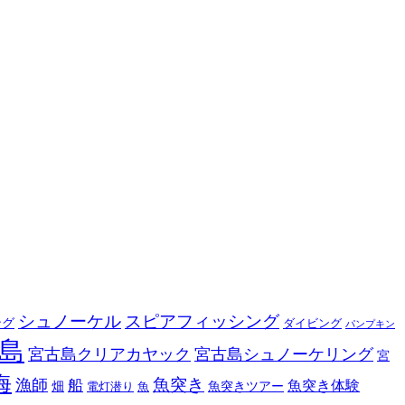
シュノーケル
スピアフィッシング
ング
ダイビング
パンプキン
島
宮古島クリアカヤック
宮古島シュノーケリング
宮
海
魚突き
漁師
船
魚突き体験
畑
魚突きツアー
電灯潜り
魚