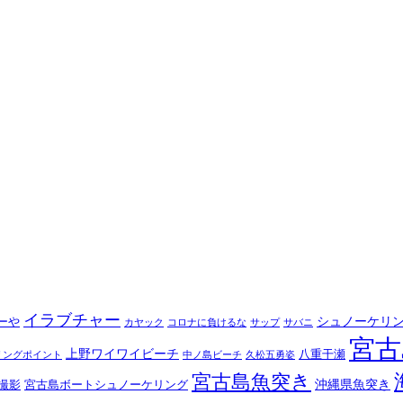
イラブチャー
シュノーケリ
ーや
カヤック
コロナに負けるな
サップ
サバニ
宮古
上野ワイワイビーチ
八重干瀬
リングポイント
中ノ島ビーチ
久松五勇姿
宮古島魚突き
沖縄県魚突き
撮影
宮古島ボートシュノーケリング