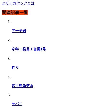
クリアカヤックとは
関連記事一覧
アーチ岩
今年一発目！台風1号
釣り
宮古島魚突き
サバニ