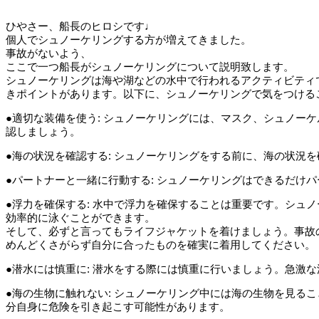
ひやさー、船長のヒロシです♩
個人でシュノーケリングする方が増えてきました。
事故がないよう、
ここで一つ船長がシュノーケリングについて説明致します。
シュノーケリングは海や湖などの水中で行われるアクティビティ
きポイントがあります。以下に、シュノーケリングで気をつける
●適切な装備を使う: シュノーケリングには、マスク、シュノ
認しましょう。
●海の状況を確認する: シュノーケリングをする前に、海の状況
●パートナーと一緒に行動する: シュノーケリングはできるだけ
●浮力を確保する: 水中で浮力を確保することは重要です。シ
効率的に泳ぐことができます。
そして、必ずと言ってもライフジャケットを着けましょう。事故
めんどくさがらず自分に合ったものを確実に着用してください。
●潜水には慎重に: 潜水をする際には慎重に行いましょう。急
●海の生物に触れない: シュノーケリング中には海の生物を見
分自身に危険を引き起こす可能性があります。