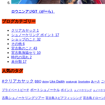
ロウニンアジGT（がーら）
ブログカテゴリー
クリアカヤック
1
シュノーケリング ポイント
17
ショップのこと
32
その他
6
宮古島のこと
43
宮古島漁協セリ
10
時代の流れ
2
未分類
17
人気のタグ
#クリアカヤック
BBQ
Like Daddy
あーさ
ご
diving
seakayak
Snorkeling
ボートシュノーケル
プライベートビーチ
ポイント
ュノーケリング
ュノーケ
古島シュノーケリングツアー
宮古島スピアフィッシング
宮古島ドローン