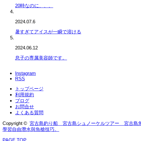
20時なのに、、、
2024.07.6
暑すぎてアイスが一瞬で溶ける
2024.06.12
息子の専属美容師です。
Instagram
RSS
トップページ
利用規約
ブログ
お問合せ
よくある質問
Copyright ©
宮古島釣り船 宮古島シュノーケルツアー 宮古島
學習自由潛水與魚槍技巧。
PAGE TOP