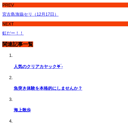
PREV
宮古島漁協セリ（12月17日）
NEXT
虹だー！！
関連記事一覧
人気のクリアカヤック‎𖤐 ̖́-
魚突き体験を本格的にしませんか？
海上散歩