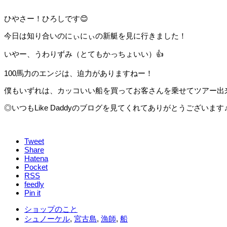
ひやさー！ひろしです😊
今日は知り合いのにぃにぃの新艇を見に行きました！
いやー、うわりずみ（とてもかっちょいい）👍
100馬力のエンジは、迫力がありますねー！
僕もいずれは、カッコいい船を買ってお客さんを乗せてツアー出来
◎いつもLike Daddyのブログを見てくれてありがとうございます
Tweet
Share
Hatena
Pocket
RSS
feedly
Pin it
ショップのこと
シュノーケル
,
宮古島
,
漁師
,
船