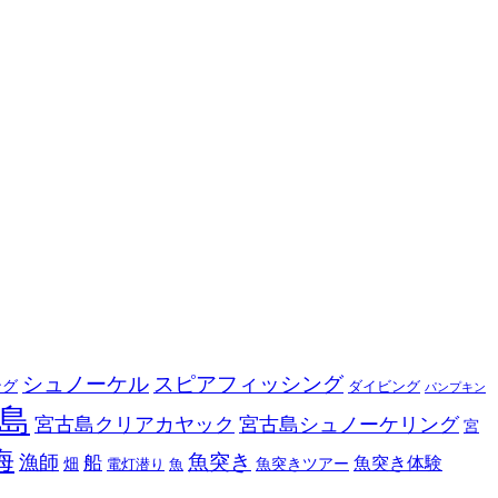
シュノーケル
スピアフィッシング
ング
ダイビング
パンプキン
島
宮古島クリアカヤック
宮古島シュノーケリング
宮
海
魚突き
漁師
船
魚突き体験
畑
魚突きツアー
電灯潜り
魚