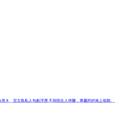
魚突き 宮古島私人包船浮潛 不與陌生人併團，專屬您的海上假期