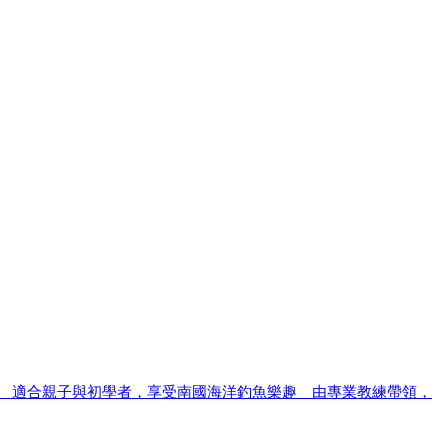
。 適合親子與初學者，享受南國海洋釣魚樂趣 由專業教練帶領，