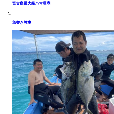
宮古島最大級ハマ珊瑚
魚突き教室