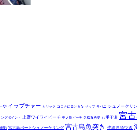
イラブチャー
シュノーケリ
ーや
カヤック
コロナに負けるな
サップ
サバニ
宮古
上野ワイワイビーチ
八重干瀬
リングポイント
中ノ島ビーチ
久松五勇姿
宮古島魚突き
沖縄県魚突き
撮影
宮古島ボートシュノーケリング