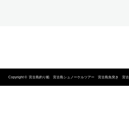
Copyright ©
宮古島釣り船 宮古島シュノーケルツアー 宮古島魚突き 宮古