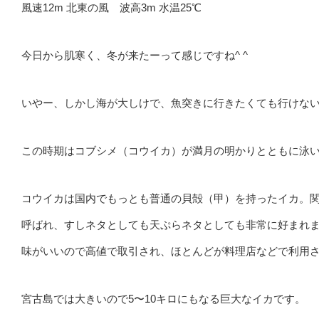
風速12m 北東の風 波高3m 水温25℃
今日から肌寒く、冬が来たーって感じですね^ ^
いやー、しかし海が大しけで、魚突きに行きたくても行けな
この時期はコブシメ（コウイカ）が満月の明かりとともに泳
コウイカは国内でもっとも普通の貝殻（甲）を持ったイカ。
呼ばれ、すしネタとしても天ぷらネタとしても非常に好まれ
味がいいので高値で取引され、ほとんどが料理店などで利用
宮古島では大きいので5〜10キロにもなる巨大なイカです。