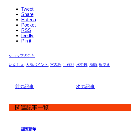
Tweet
Share
Hatena
Pocket
RSS
feedly
Pin it
ショップのこと
いんしゃ
,
大漁ポイント
,
宮古島
,
手作り
,
水中銃
,
漁師
,
魚突き
前の記事
次の記事
関連記事一覧
謹賀新年