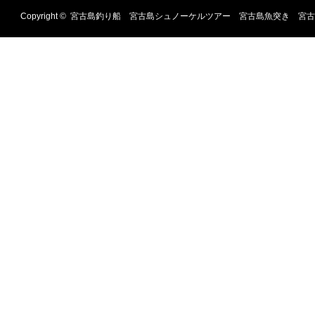
Copyright ©
宮古島釣り船 宮古島シュノーケルツアー 宮古島魚突き 宮古