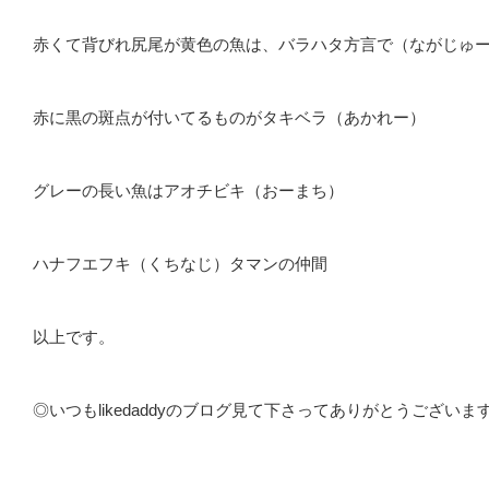
赤くて背びれ尻尾が黄色の魚は、バラハタ方言で（ながじゅ
赤に黒の斑点が付いてるものがタキベラ（あかれー）
グレーの長い魚はアオチビキ（おーまち）
ハナフエフキ（くちなじ）タマンの仲間
以上です。
◎いつもlikedaddyのブログ見て下さってありがとうございます