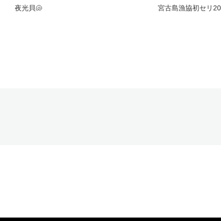
夜光貝🐚‎
宮古島漁協初セリ20