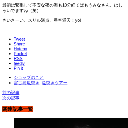
最初は緊張して不安な夜の海も10分経てばもうみなさん、はし
ゃいでますね（笑）
さいさーい、スリル満点、星空満天！yo!
Tweet
Share
Hatena
Pocket
RSS
feedly
Pin it
ショップのこと
宮古島魚突き
,
魚突きツアー
前の記事
次の記事
関連記事一覧