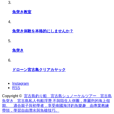
魚突き教室
魚突き体験を本格的にしませんか？
魚突き
ドローン宮古島クリアカヤック
Instagram
RSS
Copyright ©
宮古島釣り船 宮古島シュノーケルツアー 宮古島
魚突き 宮古島私人包船浮潛 不與陌生人併團，專屬您的海上假
期。 適合親子與初學者，享受南國海洋釣魚樂趣 由專業教練
帶領，學習自由潛水與魚槍技巧。