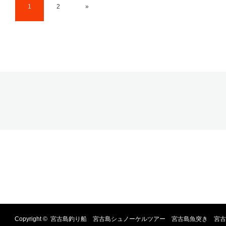
1
2
»
Copyright ©
宮古島釣り船 宮古島シュノーケルツアー 宮古島魚突き 宮古