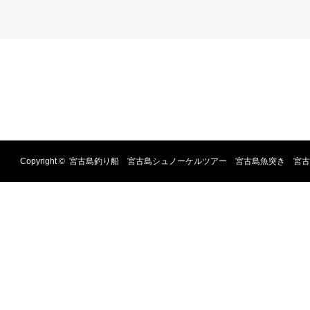
Copyright ©
宮古島釣り船 宮古島シュノーケルツアー 宮古島魚突き 宮古