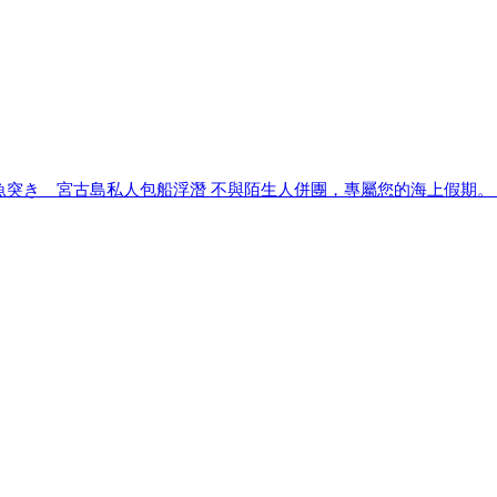
魚突き 宮古島私人包船浮潛 不與陌生人併團，專屬您的海上假期