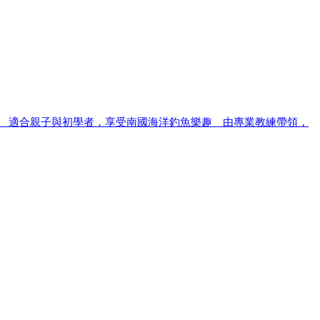
。 適合親子與初學者，享受南國海洋釣魚樂趣 由專業教練帶領，