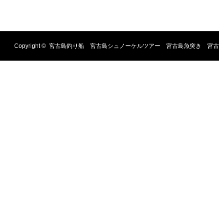
Copyright ©
宮古島釣り船 宮古島シュノーケルツアー 宮古島魚突き 宮古