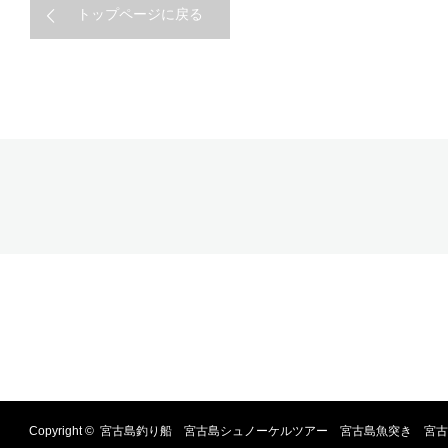
トップページに戻る
Copyright ©
宮古島釣り船 宮古島シュノーケルツアー 宮古島魚突き 宮古