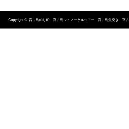
Copyright ©
宮古島釣り船 宮古島シュノーケルツアー 宮古島魚突き 宮古