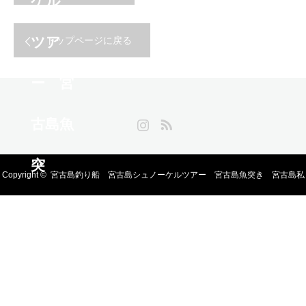
トップページに戻る
Instagram
RSS
Copyright ©
宮古島釣り船 宮古島シュノーケルツアー 宮古島魚突き 宮古島私
人包船浮潛 不與陌生人併團，專屬您的海上假期。 適合親子與初學者，享受南國海
洋釣魚樂趣 由專業教練帶領，學習自由潛水與魚槍技巧。