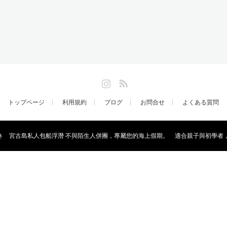
Instagram
RSS
トップページ
利用規約
ブログ
お問合せ
よくある質問
き 宮古島私人包船浮潛 不與陌生人併團，專屬您的海上假期。 適合親子與初學者