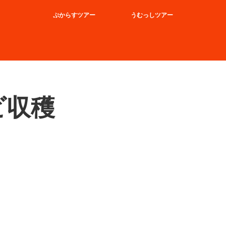
ぷからすツアー
うむっしツアー
ビ収穫