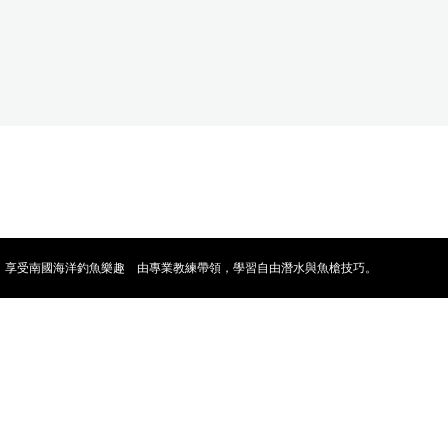
，享受南國海洋釣魚樂趣 由專業教練帶領，學習自由潛水與魚槍技巧。