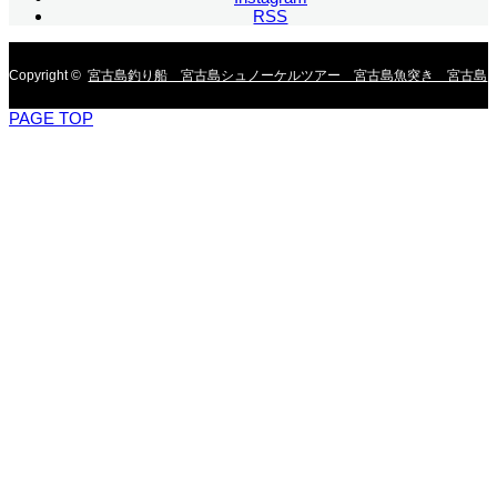
RSS
Copyright ©
宮古島釣り船 宮古島シュノーケルツアー 宮古島魚突き 宮古島
PAGE TOP
私人包船浮潛 不與陌生人併團，專屬您的海上假期。 適合親子與初學者，享受
南國海洋釣魚樂趣 由專業教練帶領，學習自由潛水與魚槍技巧。