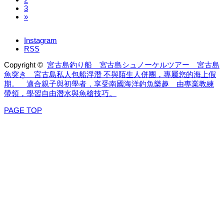
3
»
Instagram
RSS
Copyright ©
宮古島釣り船 宮古島シュノーケルツアー 宮古島
魚突き 宮古島私人包船浮潛 不與陌生人併團，專屬您的海上假
期。 適合親子與初學者，享受南國海洋釣魚樂趣 由專業教練
帶領，學習自由潛水與魚槍技巧。
PAGE TOP