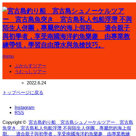
ホーム
慰霊の日
menu
慰霊の日
ぷからすツアー
慰霊の日
うむっしツアー
宮古島のこと
2022.6.24
トップページに戻る
Instagram
RSS
Copyright ©
宮古島釣り船 宮古島シュノーケルツアー 宮古島
魚突き 宮古島私人包船浮潛 不與陌生人併團，專屬您的海上假
期。 適合親子與初學者，享受南國海洋釣魚樂趣 由專業教練