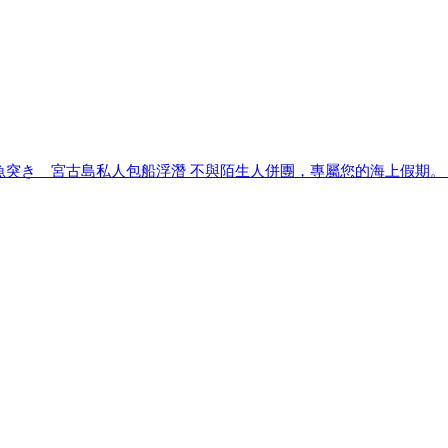
魚突き 宮古島私人包船浮潛 不與陌生人併團，專屬您的海上假期