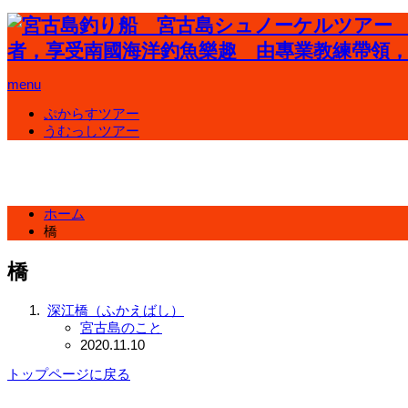
menu
ぷからすツアー
うむっしツアー
ホーム
橋
橋
深江橋（ふかえばし）
宮古島のこと
2020.11.10
トップページに戻る