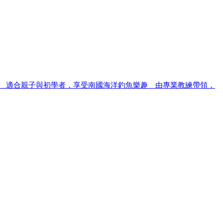
。 適合親子與初學者，享受南國海洋釣魚樂趣 由專業教練帶領，