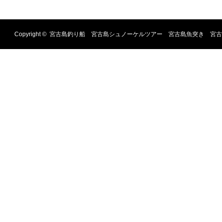
Copyright ©
宮古島釣り船 宮古島シュノーケルツアー 宮古島魚突き 宮古