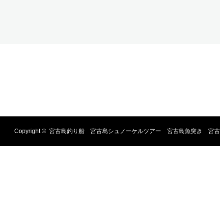
Copyright ©
宮古島釣り船 宮古島シュノーケルツアー 宮古島魚突き 宮古