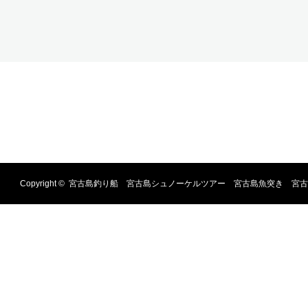
Copyright ©
宮古島釣り船 宮古島シュノーケルツアー 宮古島魚突き 宮古