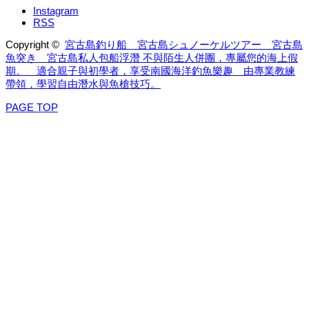
Instagram
RSS
Copyright ©
宮古島釣り船 宮古島シュノーケルツアー 宮古島
魚突き 宮古島私人包船浮潛 不與陌生人併團，專屬您的海上假
期。 適合親子與初學者，享受南國海洋釣魚樂趣 由專業教練
帶領，學習自由潛水與魚槍技巧。
PAGE TOP