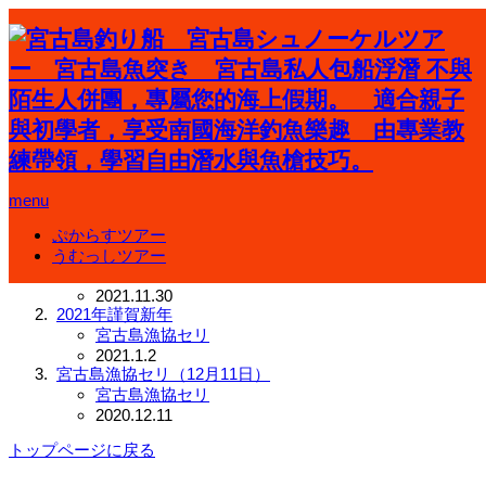
ホーム
電灯潜り
menu
電灯潜り
ぷからすツアー
宮古島魚突き
うむっしツアー
宮古島漁協セリ
2021.11.30
2021年謹賀新年
宮古島漁協セリ
2021.1.2
宮古島漁協セリ（12月11日）
宮古島漁協セリ
2020.12.11
トップページに戻る