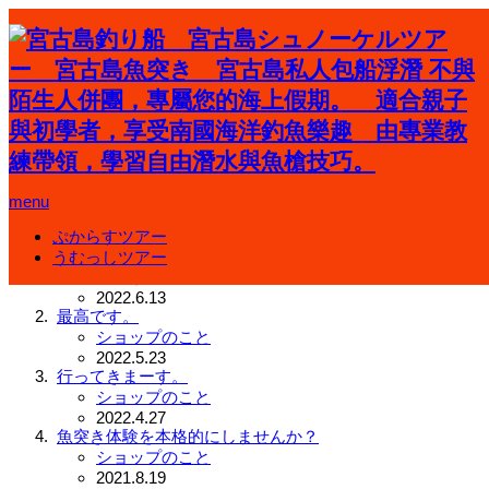
ホーム
魚突きツアー
menu
魚突きツアー
ぷからすツアー
宮古島魚突き最高♫
うむっしツアー
未分類
2022.6.13
最高です。
ショップのこと
2022.5.23
行ってきまーす。
ショップのこと
2022.4.27
魚突き体験を本格的にしませんか？
ショップのこと
2021.8.19