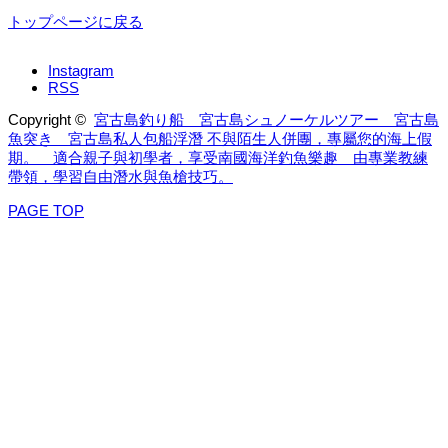
トップページに戻る
Instagram
RSS
Copyright ©
宮古島釣り船 宮古島シュノーケルツアー 宮古島
魚突き 宮古島私人包船浮潛 不與陌生人併團，專屬您的海上假
期。 適合親子與初學者，享受南國海洋釣魚樂趣 由專業教練
帶領，學習自由潛水與魚槍技巧。
PAGE TOP