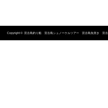
Copyright ©
宮古島釣り船 宮古島シュノーケルツアー 宮古島魚突き 宮古