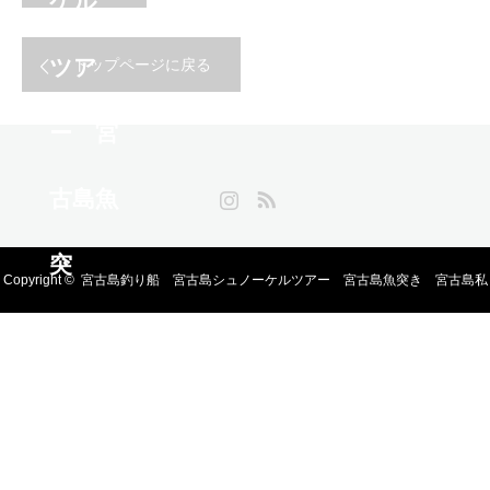
トップページに戻る
Instagram
RSS
Copyright ©
宮古島釣り船 宮古島シュノーケルツアー 宮古島魚突き 宮古島私
人包船浮潛 不與陌生人併團，專屬您的海上假期。 適合親子與初學者，享受南國海
洋釣魚樂趣 由專業教練帶領，學習自由潛水與魚槍技巧。