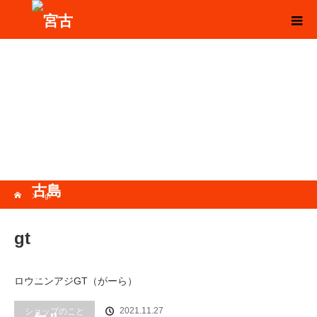
ホーム
gt
gt
ロウニンアジGT（がーら）
2021.11.27
ショップのこと