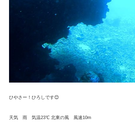
ひやさー！ひろしです😊
天気 雨 気温23℃ 北東の風 風速10m