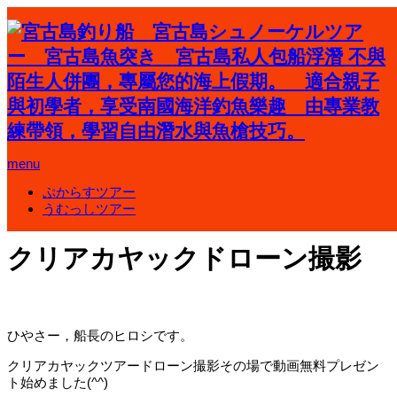
ホーム
ブログ
宮古島のこと
menu
クリアカヤックドローン撮影
ぷからすツアー
宮古島のこと
うむっしツアー
2023.04.26
クリアカヤックドローン撮影
ひやさー，船長のヒロシです。
クリアカヤックツアードローン撮影その場で動画無料プレゼン
ト始めました(^^)