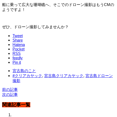
船に乗って広大な珊瑚礁へ、そこでのドローン撮影はもうCMの
ようですよ！
ぜひ、ドローン撮影してみませんか？
Tweet
Share
Hatena
Pocket
RSS
feedly
Pin it
宮古島のこと
#クリアカヤック
,
宮古島クリアカヤック
,
宮古島ドローン
撮影
前の記事
次の記事
関連記事一覧