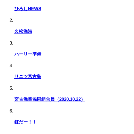
ひろしNEWS
久松漁港
ハーリー準備
サニツ宮古島
宮古漁業協同組合員（2020.10.22）
虹だー！！