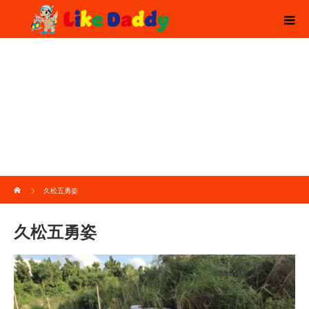
ホーム
久松五勇姿
久松五勇姿